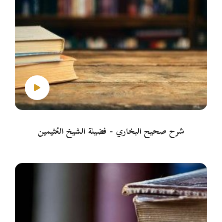
شرح صحيح البخاري - فضيلة الشيخ العُثيمين