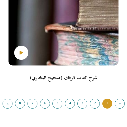
شرح كتاب الرقاق (صحيح البخاري)
»
8
7
6
5
4
3
2
1
«