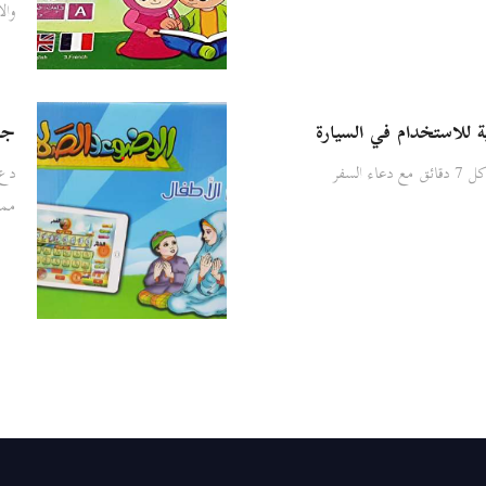
وال
ة للاستخدام في السيارة
جها
 السفر
دع 
ممي