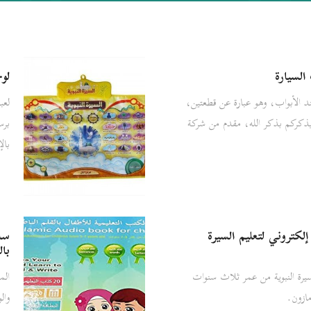
السيارة
لوح
د الأبواب، وهو عبارة عن قطعتين،
لعب
يذكركم بذكر الله، مقدم من شركة
برس
بال
كتروني لتعليم السيرة
سلس
بال
لسيرة النبوية من عمر ثلاث سنوات
الم
مازون.
وال