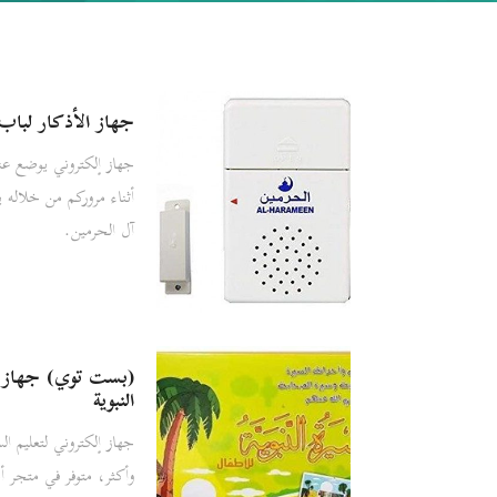
جهاز الأذكار لباب 
جهاز إلكتروني يوضع عن
أثناء مروركم من خلاله 
آل الحرمين.
(بست توي) جهاز إل
النبوية
جهاز إلكتروني لتعليم ا
وأكثر، متوفر في متجر أ