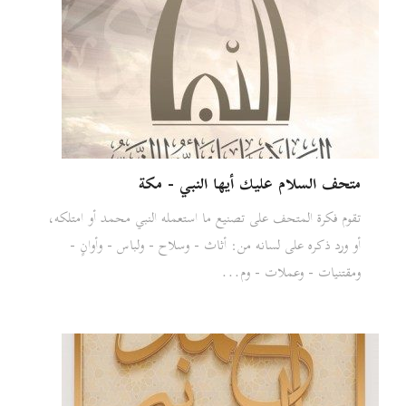
متحف السلام عليك أيها النبي - مكة
تقوم فكرة المتحف على تصنيع ما استعمله النبي محمد أو امتلكه،
أو ورد ذكره على لسانه من: أثاث - وسلاح - ولباس - وأوانٍ -
ومقتنيات - وعملات - وم...