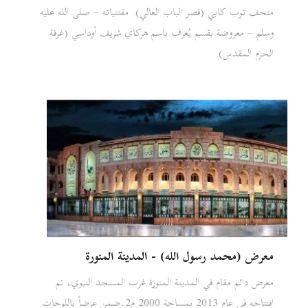
متحف توب كابي (قصر الباب العالي) مقتنياته – صلى الله عليه
وسلم – معروضة بقسم يُعرف باسم هركاي شريف أوداسي (غرفة
الحرم المقدس)
معرض (محمد رسول الله) - المدينة المنورة
معرض دائم مقام في المدينة المنورة غرب المسجد النبوي، تم
افتتاحه في عام 2013 بمساحة 2000 م2.ضمن عرضاً باللوحات