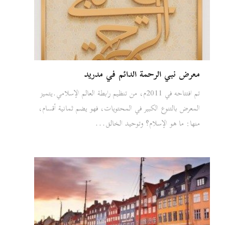
معرض نبي الرحمة الدائم في مدريد
تم افتتاحه في 2011م، من تنظيم رابطة العالم الإسلامي.يتميز
المعرض بالتنوع الكبير في المحتويات، فهو يضم ثمانية أقسام،
منها: ما هو الإسلام؟ وتوحيد الخالق...