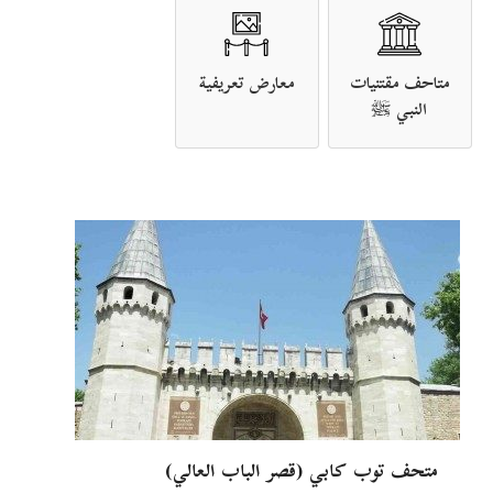
متاحف مقتنيات
معارض تعريفية
النبي ﷺ
متحف توب كابي (قصر الباب العالي)