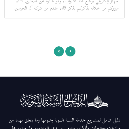
جهاز إلكتروني يوضع عند الأبواب، وهو عبارة عن قطعتين، أثناء
مروركم من خلاله يذكركم بذكر الله، مقدم من شركة آل الحرمين.
دليل شامل لمشاريع خدمة السنة النبوية وعلومها وما يتعلق بهما من
مبادرات ومنتجات وأفكار، يضع بين يدي المهتمين ما يعينهم على