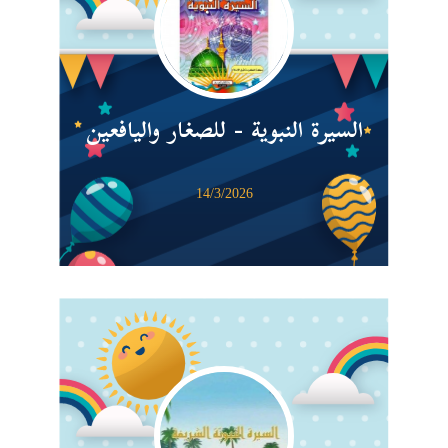
السيرة النبوية - للصغار واليافعين
14/3/2026