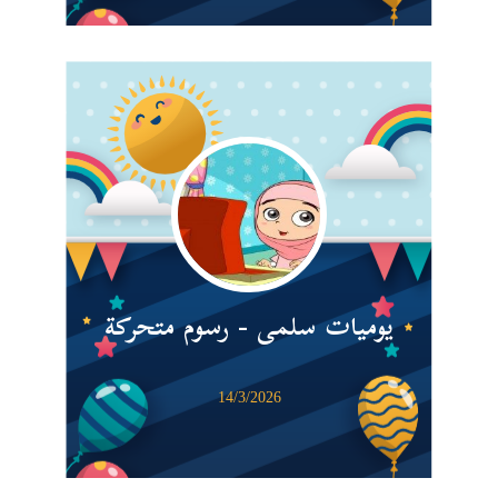
يوميات سلمى - رسوم متحركة
14/3/2026