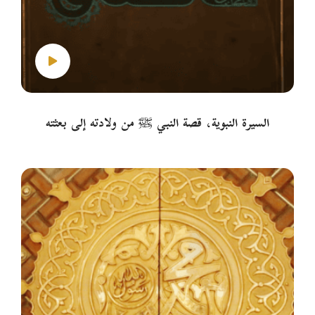
السيرة النبوية، قصة النبي ﷺ من ولادته إلى بعثته