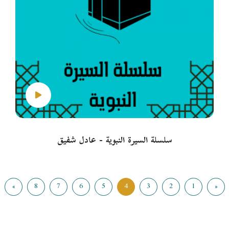
سلسلة السيرة النبوية - عادل شفيق
»
8
7
6
5
4
3
2
1
«