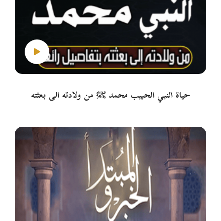
حياة النبي الحبيب محمد ﷺ من ولادته الى بعثته