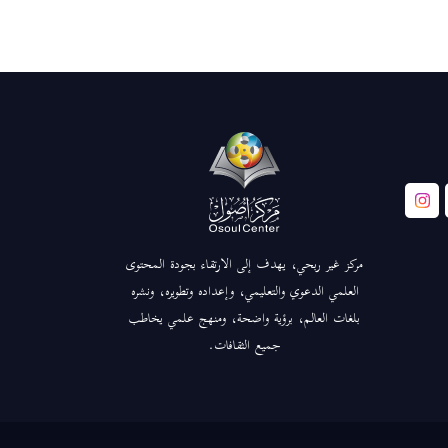
مركز غير ربحي، يهدف إلى الارتقاء بجودة المحتوى
العلمي الدعوي والتعليمي، وإعداده وتطويره، ونشره
بلغات العالم، برؤية واضحة، ومنهج علمي يخاطب
جميع الثقافات.