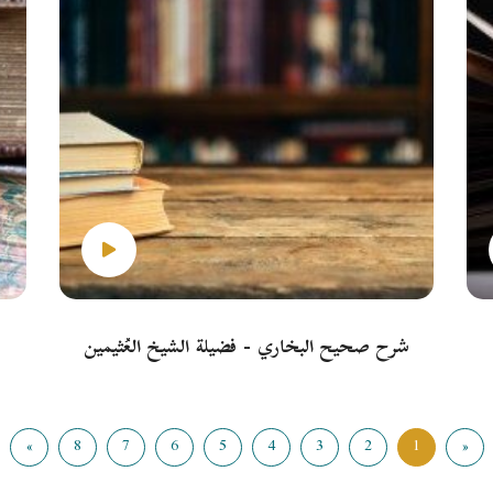
شرح صحيح البخاري - فضيلة الشيخ العُثيمين
»
8
7
6
5
4
3
2
1
«