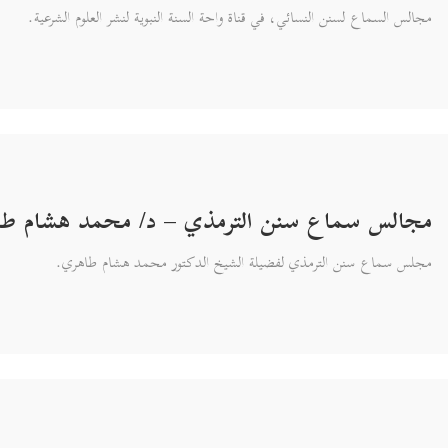
مجالس السماع لسنن النسائي، في قناة واحة السنة النبوية لنشر العلوم الشرعية.
مجالس سماع سنن الترمذي – د/ محمد هشام طا
مجلس سماع سنن الترمذي لفضيلة الشيخ الدكتور محمد هشام طاهري.