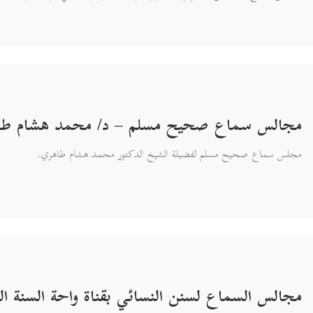
مجالس سماع صحيح مسلم – د/ محمد هشام طا
مجلس سماع صحيح مسلم لفضيلة الشيخ الدكتور محمد هشام طاهري.
مجالس السماع لسنن النسائي بقناة واحة السنة النب