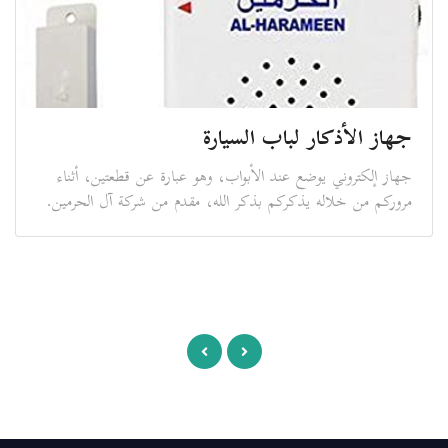
جهاز الأذكار لباب السيارة
جهاز إلكتروني يوضع عند الأبواب، وهو عبارة عن قطعتين، أثناء
مروركم من خلاله يذكركم بذكر الله، مقدم من شركة آل الحرمين.