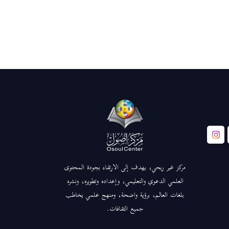
مركز غير ربحي، يهدف إلى الارتقاء بجودة المحتوى
العلمي الدعوي والتعليمي، وإعداده وتطويره، ونشره
بلغات العالم، برؤية واضحة، ومنهج علمي يخاطب
جميع الثقافات.