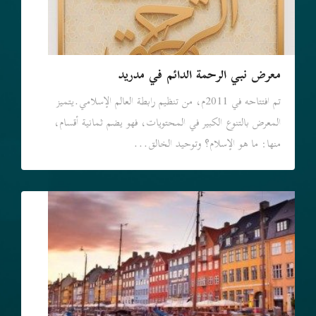
معرض نبي الرحمة الدائم في مدريد
تم افتتاحه في 2011م، من تنظيم رابطة العالم الإسلامي.يتميز
المعرض بالتنوع الكبير في المحتويات، فهو يضم ثمانية أقسام،
منها: ما هو الإسلام؟ وتوحيد الخالق...