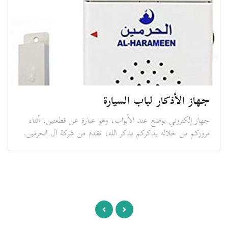
جهاز الأذكار لباب السيارة
جهاز إلكتروني يوضع عند الأبواب، وهو عبارة عن قطعتين، أثناء
مروركم من خلاله يذكركم بذكر الله، مقدم من شركة آل الحرمين.