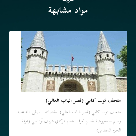
مواد مشابهة
متحف توب كابي (قصر الباب العالي)
متحف توب كابي (قصر الباب العالي) مقتنياته – صلى الله عليه
وسلم – معروضة بقسم يُعرف باسم هركاي شريف أوداسي (غرفة
الحرم المقدس)