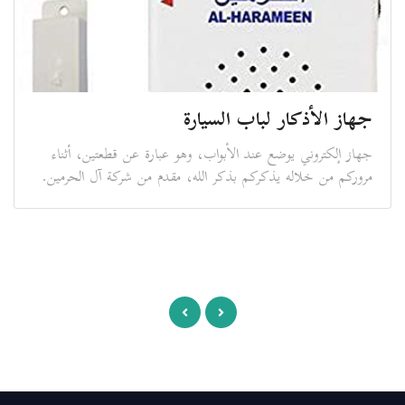
جهاز الأذكار لباب السيارة
جهاز إلكتروني يوضع عند الأبواب، وهو عبارة عن قطعتين، أثناء
مروركم من خلاله يذكركم بذكر الله، مقدم من شركة آل الحرمين.