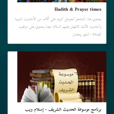
Hadith & Prayer times
يحتوي هذا الملحق لجوجل كروم علی آلاف من الأحاديث النبوية
وأحاديث الأئمة الاطهار عليهم السلام ايضا یحتوي علی مواقيت
الصلاة - لشهر رمضان
برنامج موسوعة الحديث الشريف - إسلام ويب