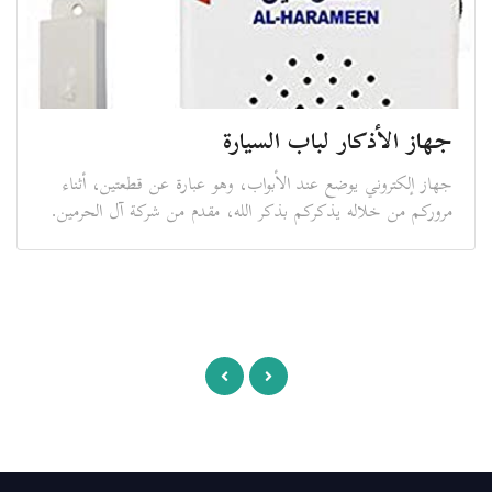
جهاز الأذكار لباب السيارة
جهاز إلكتروني يوضع عند الأبواب، وهو عبارة عن قطعتين، أثناء
مروركم من خلاله يذكركم بذكر الله، مقدم من شركة آل الحرمين.