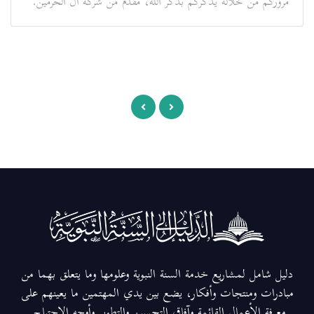
مروركم من خلاله يذكركم بذكر الله، مقدم من شركة آل الحرمين.
دليل شامل لمشاريع خدمة السنة النبوية وعلومها وما يتعلق بهما من
مبادرات ومنتجات وأفكار، يضع بين يدي المهتمين ما يعينهم على
معرفة الأعمال القائمة وآفاق التحسين والتطوير وأوجه الاحتياج.